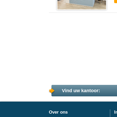
Vind uw kantoor:
Over ons
I