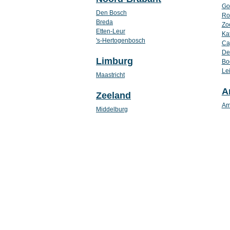
Go
Den Bosch
Ro
Breda
Zo
Etten-Leur
Ka
's-Hertogenbosch
Ca
Del
Limburg
Bo
Le
Maastricht
A
Zeeland
Am
Middelburg