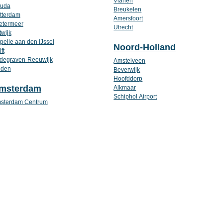
Vianen
uda
Breukelen
tterdam
Amersfoort
etermeer
Utrecht
twijk
pelle aan den IJssel
Noord-Holland
ft
degraven-Reeuwijk
Amstelveen
iden
Beverwijk
Hoofddorp
msterdam
Alkmaar
Schiphol Airport
sterdam Centrum