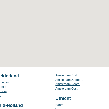
elderland
Amsterdam Zuid
Amsterdam Zuidoost
jmegen
Amsterdam Noord
delst
Amsterdam Oost
nhem
e
Utrecht
uid-Holland
Baarn