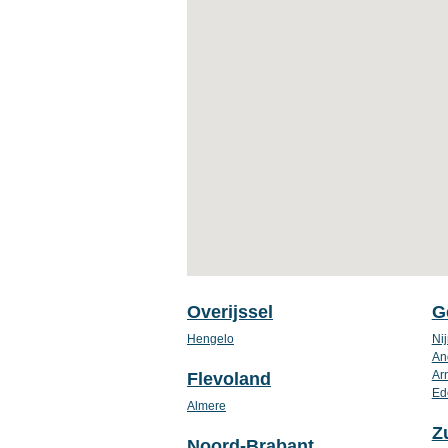
Overijssel
G
Hengelo
Ni
An
Ar
Flevoland
Ed
Almere
Z
Noord-Brabant