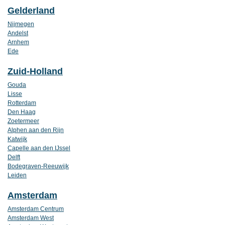
Gelderland
Nijmegen
Andelst
Arnhem
Ede
Zuid-Holland
Gouda
Lisse
Rotterdam
Den Haag
Zoetermeer
Alphen aan den Rijn
Katwijk
Capelle aan den IJssel
Delft
Bodegraven-Reeuwijk
Leiden
Amsterdam
Amsterdam Centrum
Amsterdam West