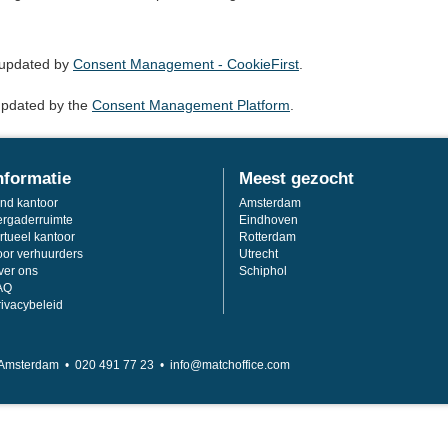
 updated by
Consent Management - CookieFirst
.
updated by the
Consent Management Platform
.
nformatie
Meest gezocht
ind kantoor
Amsterdam
ergaderruimte
Eindhoven
rtueel kantoor
Rotterdam
oor verhuurders
Utrecht
ver ons
Schiphol
AQ
rivacybeleid
Amsterdam •
020 491 77 23 •
info@matchoffice.com