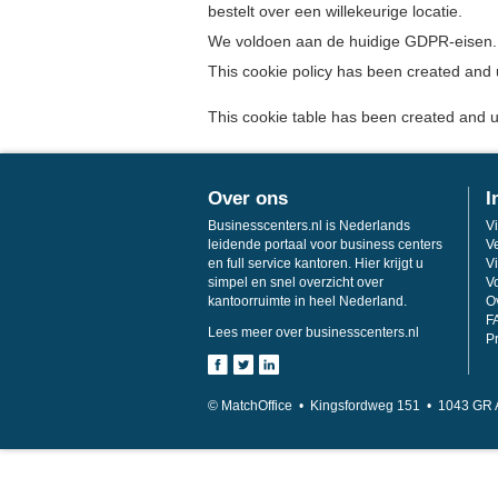
bestelt over een willekeurige locatie.
We voldoen aan de huidige GDPR-eisen.
This cookie policy has been created and
This cookie table has been created and 
Over ons
I
Businesscenters.nl is Nederlands
V
leidende portaal voor business centers
V
en full service kantoren. Hier krijgt u
Vi
simpel en snel overzicht over
V
kantoorruimte in heel Nederland.
O
F
Lees meer over businesscenters.nl
P
© MatchOffice •
Kingsfordweg 151 •
1043
GR 