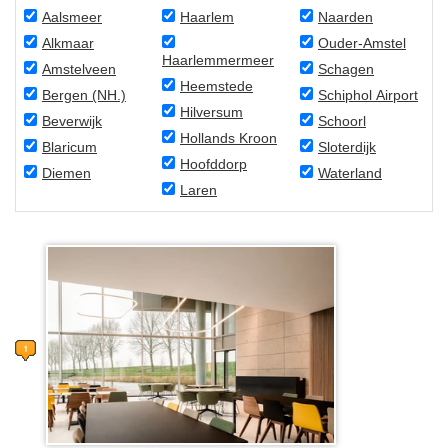
Aalsmeer
Haarlem
Naarden
Alkmaar
Ouder-Amstel
Haarlemmermeer
Amstelveen
Schagen
Heemstede
Bergen (NH.)
Schiphol Airport
Hilversum
Beverwijk
Schoorl
Hollands Kroon
Blaricum
Sloterdijk
Hoofddorp
Diemen
Waterland
Laren