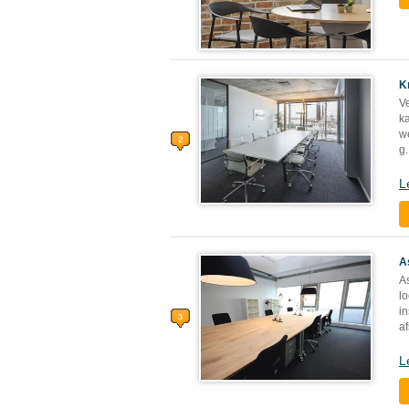
K
V
k
we
g
.
L
A
As
lo
i
af
L