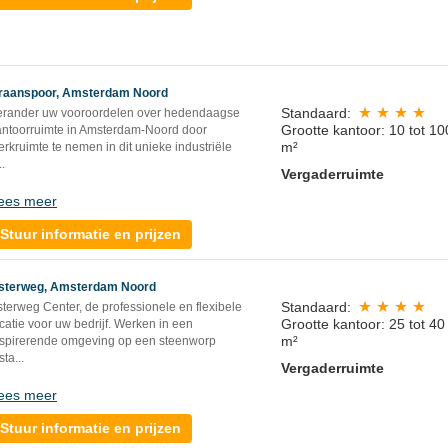
raanspoor, Amsterdam Noord
Standaard:
erander uw vooroordelen over hedendaagse
Grootte kantoor: 10 tot 10
antoorruimte in Amsterdam-Noord door
m²
rkruimte te nemen in dit unieke industriële
..
Vergaderruimte
ees meer
Stuur informatie en prijzen
sterweg, Amsterdam Noord
Standaard:
terweg Center, de professionele en flexibele
Grootte kantoor: 25 tot 40
catie voor uw bedrijf. Werken in een
m²
nspirerende omgeving op een steenworp
sta
...
Vergaderruimte
ees meer
Stuur informatie en prijzen