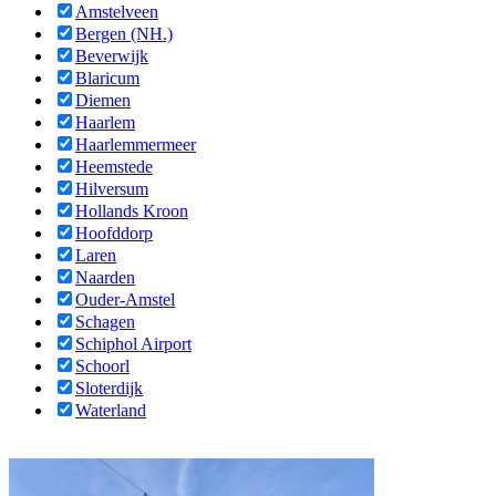
Amstelveen
Bergen (NH.)
Beverwijk
Blaricum
Diemen
Haarlem
Haarlemmermeer
Heemstede
Hilversum
Hollands Kroon
Hoofddorp
Laren
Naarden
Ouder-Amstel
Schagen
Schiphol Airport
Schoorl
Sloterdijk
Waterland