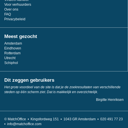
Voor verhuurders
Over ons
FAQ
Privacybeleid
Meest gezocht
Amsterdam
Eindhoven
Rotterdam
Utrecht
Schiphol
Dit zeggen gebruikers
Het grote voordeel van de site is dat je de zoekresultaten van verschillende
steden op één scherm ziet. Dat is makkelijk en overzichtelijk.
Birgitte Henriksen
© MatchOffice •
Kingsfordweg 151 •
1043
GR Amsterdam •
020 491 77 23
•
info@matchoffice.com