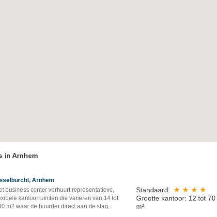
es in Arnhem
Jsselburcht, Arnhem
Standaard:
t business center verhuurt representatieve,
Grootte kantoor: 12 tot 70
exibele kantoorruimten die variëren van 14 tot
m²
00 m2 waar de huurder direct aan de slag...