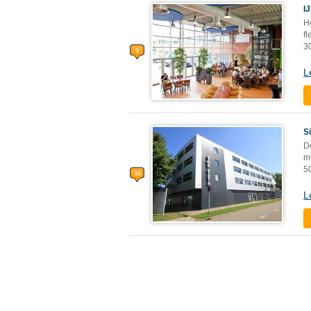
I
He
fl
3
L
S
De
m²
5
L