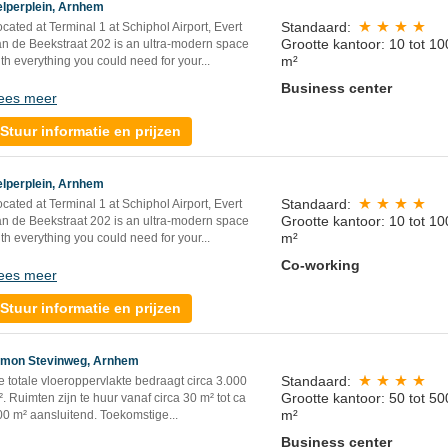
elperplein, Arnhem
Standaard:
cated at Terminal 1 at Schiphol Airport, Evert
Grootte kantoor: 10 tot 10
an de Beekstraat 202 is an ultra-modern space
m²
th everything you could need for your...
Business center
ees meer
Stuur informatie en prijzen
elperplein, Arnhem
Standaard:
cated at Terminal 1 at Schiphol Airport, Evert
Grootte kantoor: 10 tot 10
an de Beekstraat 202 is an ultra-modern space
m²
th everything you could need for your...
Co-working
ees meer
Stuur informatie en prijzen
imon Stevinweg, Arnhem
Standaard:
 totale vloeroppervlakte bedraagt circa 3.000
Grootte kantoor: 50 tot 50
. Ruimten zijn te huur vanaf circa 30 m² tot ca
m²
00 m² aansluitend. Toekomstige...
Business center