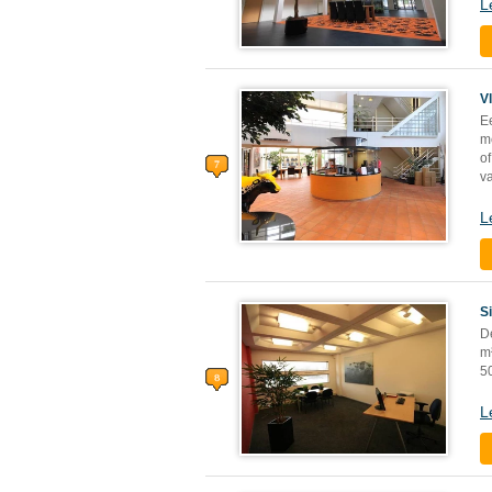
L
V
E
m
of
v
L
S
De
m²
5
L