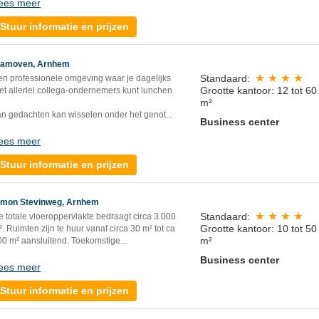
ees meer
Stuur informatie en prijzen
lamoven, Arnhem
Standaard:
en professionele omgeving waar je dagelijks
Grootte kantoor: 12 tot 60
et allerlei collega-ondernemers kunt lunchen
m²
an gedachten kan wisselen onder het genot...
Business center
ees meer
Stuur informatie en prijzen
imon Stevinweg, Arnhem
Standaard:
 totale vloeroppervlakte bedraagt circa 3.000
Grootte kantoor: 10 tot 50
. Ruimten zijn te huur vanaf circa 30 m² tot ca
m²
00 m² aansluitend. Toekomstige...
Business center
ees meer
Stuur informatie en prijzen