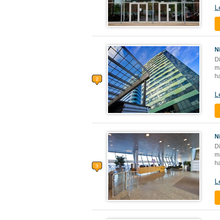
L
N
Di
ma
ha
L
N
Di
ma
ha
L