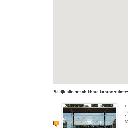
Bekijk alle beschikbare kantoorruimt
I
He
fl
3