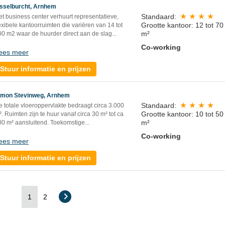
Jsselburcht, Arnhem
Standaard:
t business center verhuurt representatieve,
Grootte kantoor: 12 tot 70
exibele kantoorruimten die variëren van 14 tot
m²
00 m2 waar de huurder direct aan de slag...
Co-working
ees meer
Stuur informatie en prijzen
imon Stevinweg, Arnhem
Standaard:
 totale vloeroppervlakte bedraagt circa 3.000
Grootte kantoor: 10 tot 50
. Ruimten zijn te huur vanaf circa 30 m² tot ca
m²
00 m² aansluitend. Toekomstige...
Co-working
ees meer
Stuur informatie en prijzen
1
2