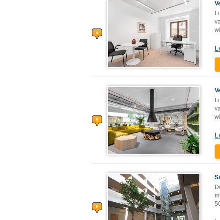
V
Lo
v
wi
L
V
Lo
v
wi
L
S
De
m²
5